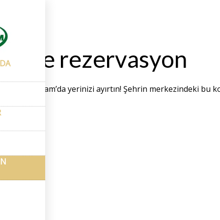
ezervasyon
ar ve rezervasyon
NDA
 Otel Kabaçam’da yerinizi ayırtın! Şehrin merkezindeki bu ko
R
ON