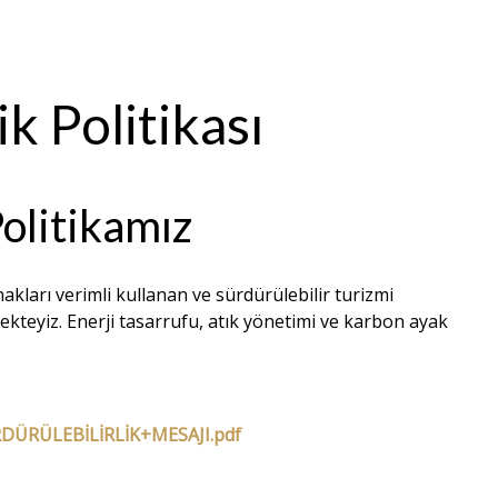
k Politikası
Politikamız
kları verimli kullanan ve sürdürülebilir turizmi
ekteyiz. Enerji tasarrufu, atık yönetimi ve karbon ayak
ştirme çalışmaları yürütüyoruz.
lardan ulaşabilirsiniz:
ÜRÜLEBİLİRLİK+MESAJI.pdf