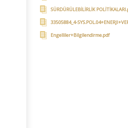
SÜRDÜRÜLEBİLİRLİK POLİTİKALARI.
33505884_4-SYS.POL.04+ENERJI+V
Engelliler+Bilgilendirme.pdf