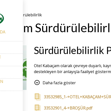
kında
–
Sürdürülebilirlik
baçam Sürdürülebilirli
NDA
Sürdürülebilirlik 
R
Otel Kabaçam olarak çevreye duyarlı, kayna
destekleyen bir anlayışla faaliyet gösterm
izimizin azaltılması yönünde sürekli iyile
ON
Daha fazla göster
Detaylı politikalarımıza aşağıdaki bağlantı
33532985_1-+OTEL+KABAÇAM+SÜRD
33532901_4-+BROŞÜR.pdf